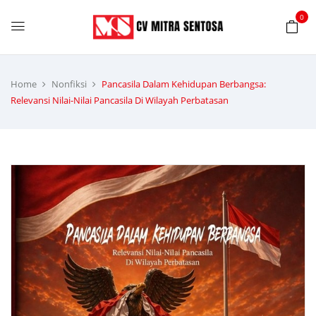
0
Home
Nonfiksi
Pancasila Dalam Kehidupan Berbangsa:
Relevansi Nilai-Nilai Pancasila Di Wilayah Perbatasan