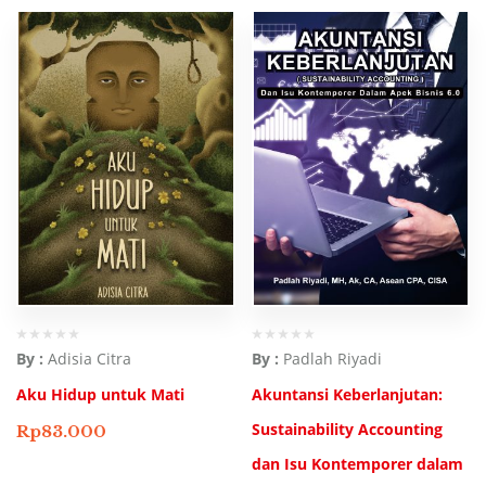
By :
Adisia Citra
By :
Padlah Riyadi
Aku Hidup untuk Mati
Akuntansi Keberlanjutan:
Sustainability Accounting
Rp
83.000
dan Isu Kontemporer dalam