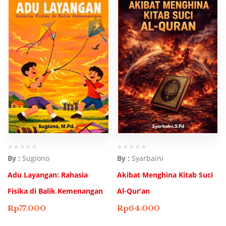
By :
Sugiono
By :
Syarbaini
Adu Layangan: Rahasia
Akibat Menghina Kitab Suci
Fisika di Balik Kemenangan
Al-Qur’an
Rp
77.000
Rp
64.000