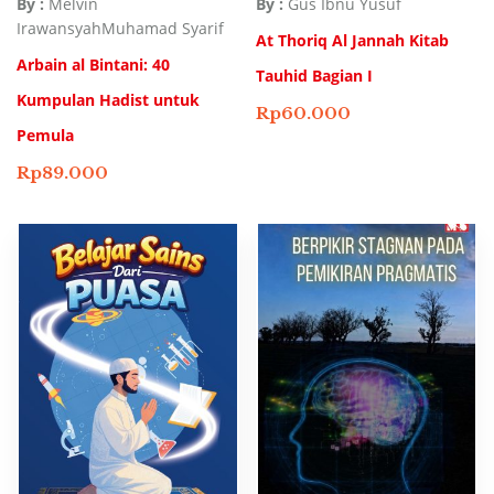
By :
Melvin
By :
Gus Ibnu Yusuf
Irawansyah
Muhamad Syarif
At Thoriq Al Jannah Kitab
Arbain al Bintani: 40
Tauhid Bagian I
Kumpulan Hadist untuk
Rp
60.000
Pemula
Rp
89.000