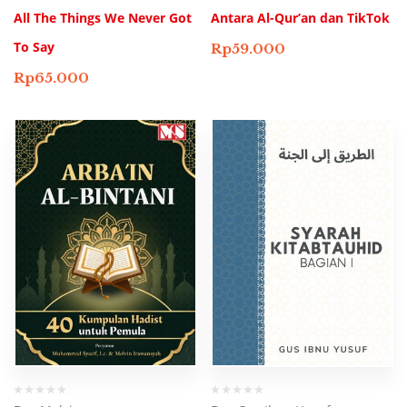
All The Things We Never Got
Antara Al-Qur’an dan TikTok
To Say
Rp
59.000
Rp
65.000