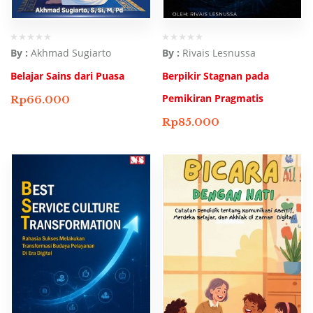
By :
Akhmad Sugiarto
By :
Rivais Lesnussa
Belajar Sains dari Puasa
Berpikir Stagnan pada
Pemikiran Pragmatis
Rp
66.000
Rp
85.000