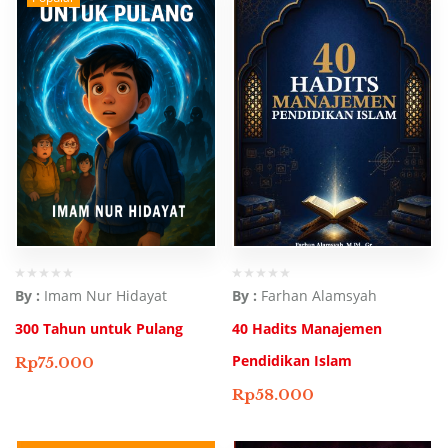
By :
Imam Nur Hidayat
By :
Farhan Alamsyah
300 Tahun untuk Pulang
40 Hadits Manajemen
Pendidikan Islam
Rp
75.000
Rp
58.000