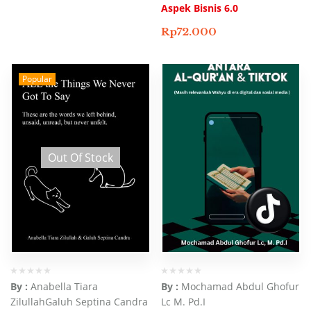
Aspek Bisnis 6.0
Rp
72.000
Popular
Out Of Stock
By :
Anabella Tiara
By :
Mochamad Abdul Ghofur
Zilullah
Galuh Septina Candra
Lc M. Pd.I