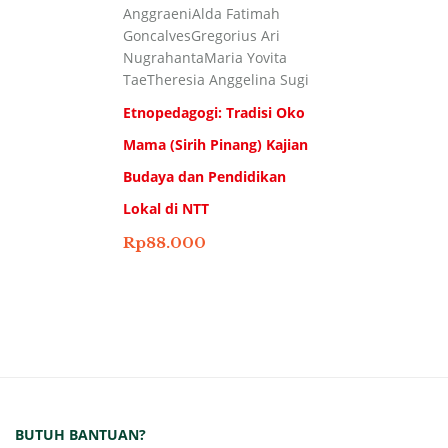
Anggraeni
Alda Fatimah
Goncalves
Gregorius Ari
Nugrahanta
Maria Yovita
Tae
Theresia Anggelina Sugi
Etnopedagogi: Tradisi Oko
Mama (Sirih Pinang) Kajian
Budaya dan Pendidikan
Lokal di NTT
Rp
88.000
BUTUH BANTUAN?