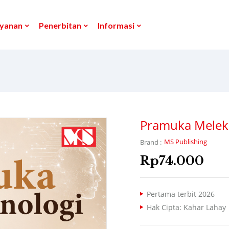
yanan
Penerbitan
Informasi
Pramuka Melek
MS Publishing
Brand :
Rp
74.000
Pertama terbit 2026
Hak Cipta: Kahar Lahay