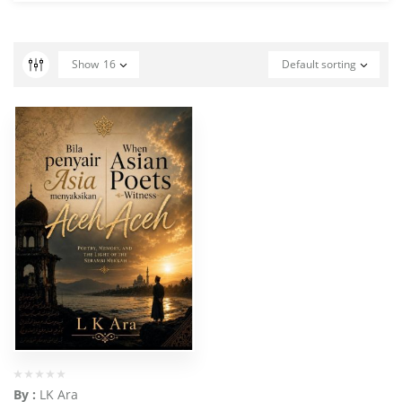
Show
16
Default sorting
By :
LK Ara