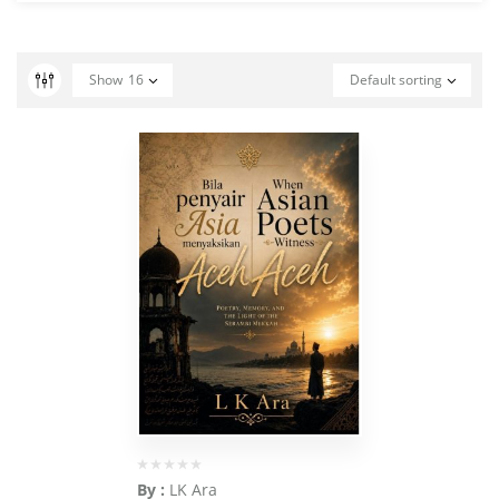
Show
16
Default sorting
By :
LK Ara