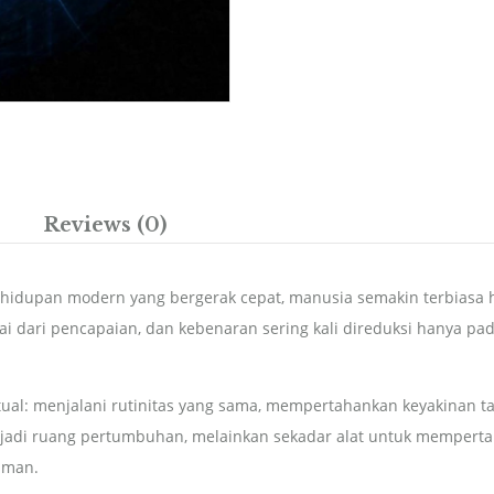
Reviews (0)
ehidupan modern yang bergerak cepat, manusia semakin terbiasa h
nilai dari pencapaian, dan kebenaran sering kali direduksi hanya p
ktual: menjalani rutinitas yang sama, mempertahankan keyakinan 
njadi ruang pertumbuhan, melainkan sekadar alat untuk mempertah
aman.