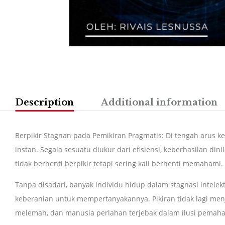
Description
Additional information
Berpikir Stagnan pada Pemikiran Pragmatis: Di tengah arus k
instan. Segala sesuatu diukur dari efisiensi, keberhasilan di
tidak berhenti berpikir tetapi sering kali berhenti memahami.
Tanpa disadari, banyak individu hidup dalam stagnasi intele
keberanian untuk mempertanyakannya. Pikiran tidak lagi me
melemah, dan manusia perlahan terjebak dalam ilusi pemah