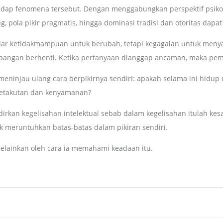
rhadap fenomena tersebut. Dengan menggabungkan perspektif psikologi 
g, pola pikir pragmatis, hingga dominasi tradisi dan otoritas dap
dar ketidakmampuan untuk berubah, tetapi kegagalan untuk menya
mbangan berhenti. Ketika pertanyaan dianggap ancaman, maka pem
injau ulang cara berpikirnya sendiri: apakah selama ini hidup 
ketakutan dan kenyamanan?
irkan kegelisahan intelektual sebab dalam kegelisahan itulah k
uk meruntuhkan batas-batas dalam pikiran sendiri.
elainkan oleh cara ia memahami keadaan itu.