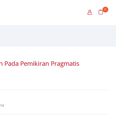
0
an Pada Pemikiran Pragmatis
ssa