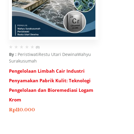
(0)
By :
Peristiwati
Restu Utari Dewina
Wahyu
Surakusumah
Pengelolaan Limbah Cair Industri
Penyamakan Pabrik Kulit: Teknologi
Pengelolaan dan Bioremediasi Logam
Krom
Rp
110.000