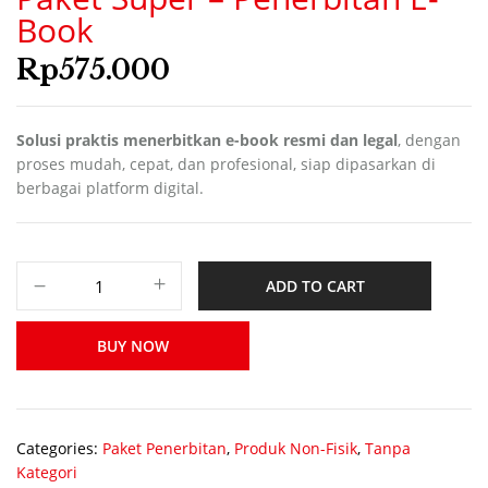
Book
Rp
575.000
Solusi praktis menerbitkan e-book resmi dan legal
, dengan
proses mudah, cepat, dan profesional, siap dipasarkan di
berbagai platform digital.
ADD TO CART
BUY NOW
Categories:
Paket Penerbitan
,
Produk Non-Fisik
,
Tanpa
Kategori