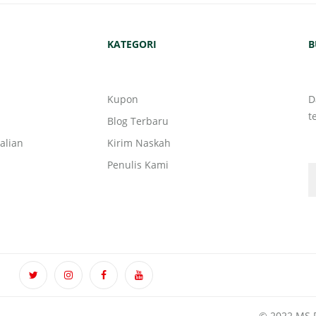
KATEGORI
B
Kupon
D
t
Blog Terbaru
alian
Kirim Naskah
Penulis Kami
© 2022 MS P