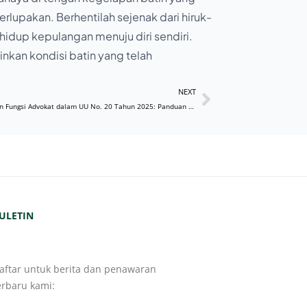
terlupakan. Berhentilah sejenak dari hiruk-
m hidup kepulangan menuju diri sendiri.
nkan kondisi batin yang telah
NEXT
Peran dan Fungsi Advokat dalam UU No. 20 Tahun 2025: Panduan Praktis untuk Advokat, Mahasiswa Hukum, dan Penegak Hukum Lainnya
ULETIN
aftar untuk berita dan penawaran
erbaru kami: