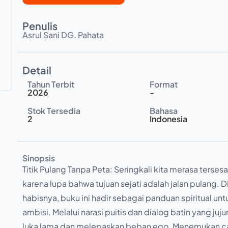
Penulis
Asrul Sani DG. Pahata
Detail
Tahun Terbit
Format
2026
-
Stok Tersedia
Bahasa
2
Indonesia
Sinopsis
Titik Pulang Tanpa Peta: Seringkali kita merasa terses
karena lupa bahwa tujuan sejati adalah jalan pulang. 
habisnya, buku ini hadir sebagai panduan spiritual untu
ambisi. Melalui narasi puitis dan dialog batin yang ju
luka lama dan melepaskan beban ego. Menemukan ca