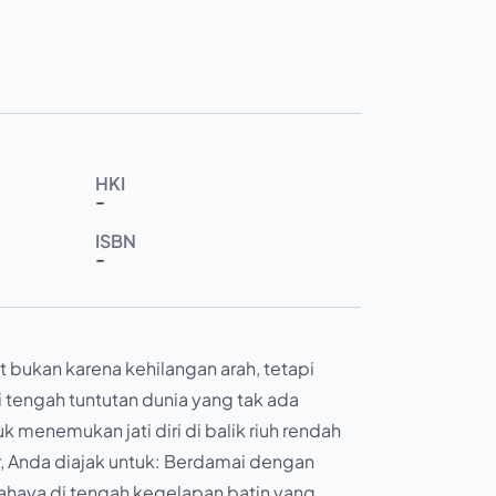
HKI
-
ISBN
-
at bukan karena kehilangan arah, tetapi
Di tengah tuntutan dunia yang tak ada
k menemukan jati diri di balik riuh rendah
jur, Anda diajak untuk: Berdamai dengan
haya di tengah kegelapan batin yang