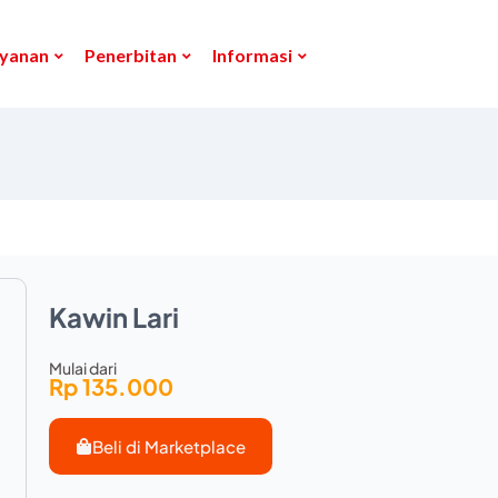
yanan
Penerbitan
Informasi
Kawin Lari
Mulai dari
Rp 135.000
Beli di Marketplace